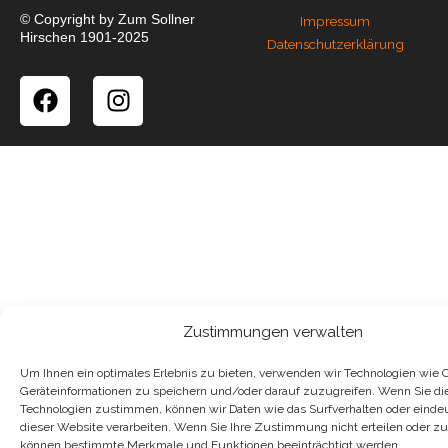
© Copyright by Zum Sollner
Impressum
Hirschen 1901-2025
Datenschutzerklärung
F
I
a
n
c
s
e
t
b
a
o
g
o
r
k
a
m
Zustimmungen verwalten
Um Ihnen ein optimales Erlebnis zu bieten, verwenden wir Technologien wie 
Geräteinformationen zu speichern und/oder darauf zuzugreifen. Wenn Sie di
Technologien zustimmen, können wir Daten wie das Surfverhalten oder eindeu
dieser Website verarbeiten. Wenn Sie Ihre Zustimmung nicht erteilen oder z
können bestimmte Merkmale und Funktionen beeinträchtigt werden.